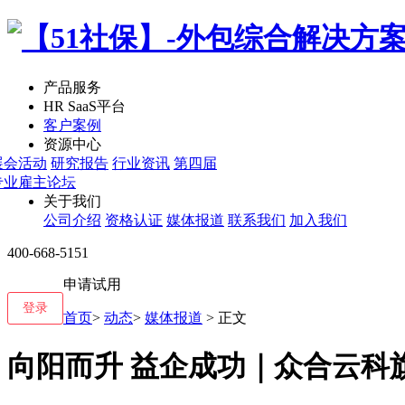
产品服务
HR SaaS平台
客户案例
资源中心
展会活动
研究报告
行业资讯
第四届
专业雇主论坛
关于我们
公司介绍
资格认证
媒体报道
联系我们
加入我们
400-668-5151
申请试用
登录
首页
>
动态
>
媒体报道
> 正文
向阳而升 益企成功｜众合云科旗