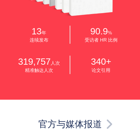
13
90.9
年
%
连续发布
受访者 HR 比例
319,757
340+
人次
精准触达人次
论文引用
官方与媒体报道